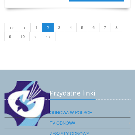
<<
<
1
2
3
4
5
6
7
8
9
10
>
>>
Przydatne linki
ODNOWA W POLSCE
TV ODNOWA
ZESZYTY ODNOWY