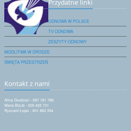
Przydatne linki
ODNOWA W POLSCE
TV ODNOWA
ZESZYTY ODNOWY
MODLITWA W DRODZE
ŚWIĘTA PRZESTRZEŃ
Kontakt z nami
Alina Grudzień - 697 181 789
Maria Bizub - 505 425 731
Ryszard Łojas - 601 863 354