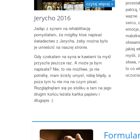
przesta
czytaj więcej »
patrzą, 
ważne. 
Jerycho 2016
sercu, 
Jadąc z synem na rehabilitację
emocje, 
pomyślałam, że mógłby ktoś napisać
malutkie
świadectwo z Jerycha, żeby można było
słowami
je umieścić na naszej stronie.
jakiej w
myśli, ż
Gdy czekałam na syna w kawiarni ta myśl
słowa, 
przyszła jeszcze raz. A może ja bym
napisała? Nie, to nie możliwe, ja nie
to co w
potrafię, mam ścisły umysł, robię błędy, a
uczucia
poza tym tu nie ma na czym pisać.
Rozglądnęłam się po stoliku a tam na jego
drugim końcu leżała kartka papieru i
długopis :)
Formular