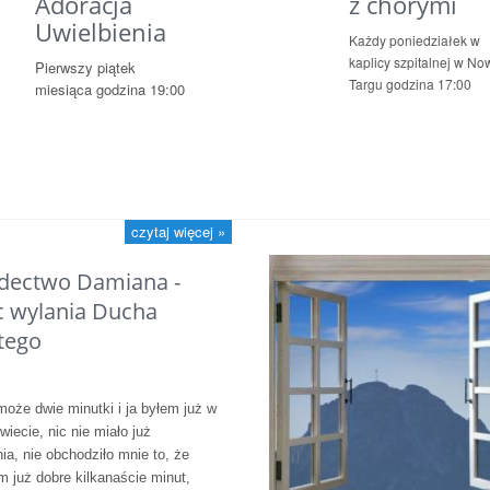
Adoracja
z chorymi
Uwielbienia
Każdy poniedziałek w
kaplicy szpitalnej w N
Pierwszy piątek
Targu godzina 17:00
miesiąca godzina 19:00
czytaj więcej »
dectwo Damiana -
 wylania Ducha
tego
może dwie minutki i ja byłem już w
iecie, nic nie miało już
ia, nie obchodziło mnie to, że
m już dobre kilkanaście minut,