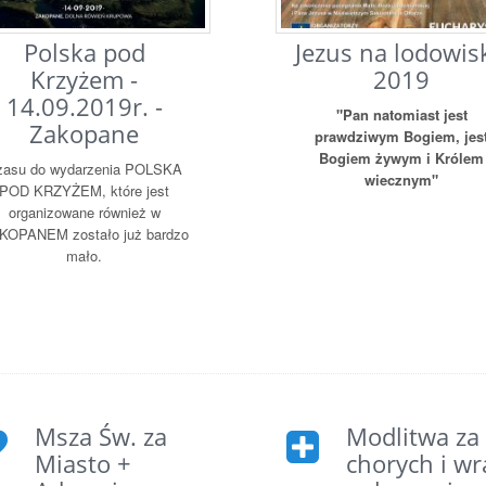
Polska pod
Jezus na lodowis
Krzyżem -
2019
14.09.2019r. -
"Pan natomiast jest
Zakopane
prawdziwym Bogiem, jes
Bogiem żywym i Królem
zasu do wydarzenia POLSKA
wiecznym"
POD KRZYŻEM, które jest
organizowane również w
KOPANEM zostało już bardzo
mało.
Msza Św. za
Modlitwa za
Miasto +
chorych i wr