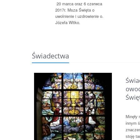
20 marca oraz 6 czerwca
2017r. Msza Święta o
uwolnienie i uzdrowienie o.
Józefa Witko.
Świadectwa
Świa
owoc
Świę
Minęły 
innym św
znaczen
stoję ta