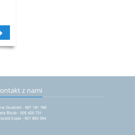
ontakt z nami
ina Grudzień - 697 181 789
ria Bizub - 505 425 731
szard Łojas - 601 863 354