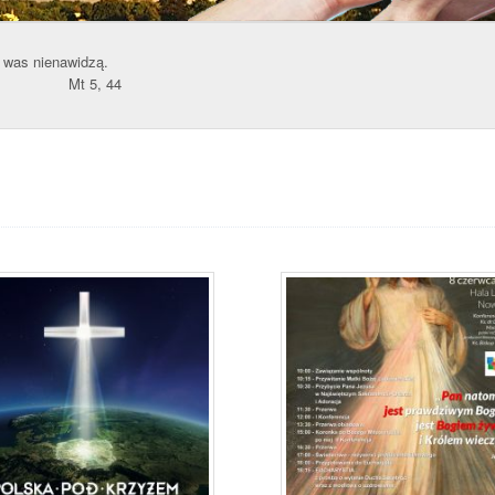
y was nienawidzą.
44