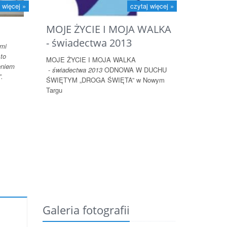
 więcej »
czytaj więcej »
MOJE ŻYCIE I MOJA WALKA
- świadectwa 2013
imi
 to
MOJE ŻYCIE I MOJA WALKA
eniem
-
świadectwa 2013
ODNOWA W DUCHU
”.
ŚWIĘTYM „DROGA ŚWIĘTA” w Nowym
Targu
Galeria fotografii