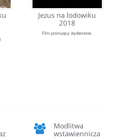
ku
Jezus na lodowiku
2018
Film promujący wydarzenie.
t
Modlitwa
az
wstawiennicza