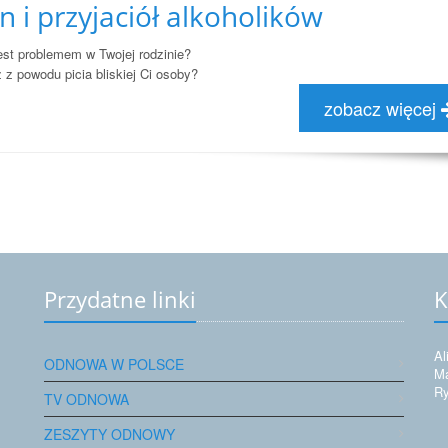
n i przyjaciół alkoholików
jest problemem w Twojej rodzinie?
 z powodu picia bliskiej Ci osoby?
zobacz więcej
Przydatne linki
K
Al
ODNOWA W POLSCE
Ma
Ry
TV ODNOWA
ZESZYTY ODNOWY