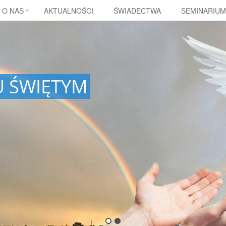
O NAS
AKTUALNOŚCI
ŚWIADECTWA
SEMINARIUM
 ŚWIĘTYM