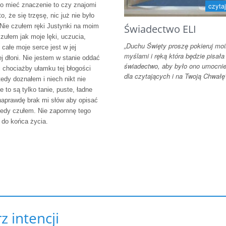
ło mieć znaczenie to czy znajomi
czytaj
to, że się trzęsę, nic już nie było
Nie czułem ręki Justynki na moim
Świadectwo ELI
czułem jak moje lęki, uczucia,
„Duchu Święty proszę pokieruj mo
całe moje serce jest w jej
myślami i ręką która będzie pisała
j dłoni. Nie jestem w stanie oddać
świadectwo, aby było ono umocni
 chociażby ułamku tej błogości
dla czytających i na Twoją Chwałę
tedy doznałem i niech nikt nie
e to są tylko tanie, puste, ładne
naprawdę brak mi słów aby opisać
tedy czułem. Nie zapomnę tego
 do końca życia.
z intencji