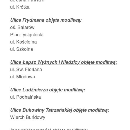
ul. Krótka
Ulice Frydmana objęte modlitwą:
oś. Balarów
Plac Tysiąclecia
ul. Kościelna
ul. Szkolna
Ulice Łapsz Wyżnych i Niedzicy objęte modlitwą:
ul. Św. Floriana
ul. Miodowa
Ulice Ludźmierza objęte modlitwą:
ul. Podhalńska
Ulice Bukowiny Tatrzańskiej objęte modlitwą:
Wierch Buńdowy