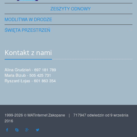
ZESZYTY ODNOWY
MODLITWA W DRODZE
ŚWIĘTA PRZESTRZEŃ
Kontakt z nami
Alina Grudzień - 697 181 789
Maria Bizub - 505 425 731
Ryszard Łojas - 601 863 354
1999-2026 © MATinternet Zakopane | 717947 odwiedzin od 9 września
2016