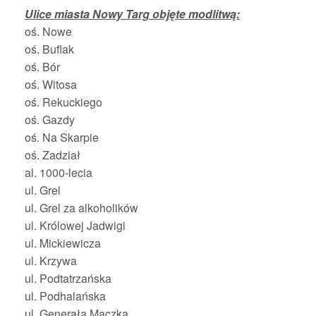
Ulice miasta Nowy Targ objęte modlitwą:
oś. Nowe
oś. Buflak
oś. Bór
oś. Witosa
oś. Rekuckiego
oś. Gazdy
oś. Na Skarpie
oś. Zadział
al. 1000-lecia
ul. Grel
ul. Grel za alkoholików
ul. Królowej Jadwigi
ul. Mickiewicza
ul. Krzywa
ul. Podtatrzańska
ul. Podhalańska
ul. Generała Maczka