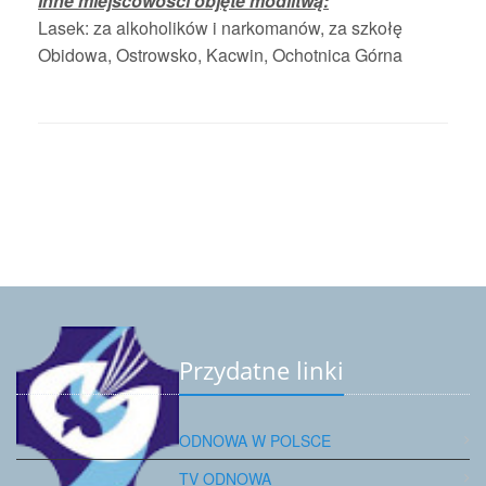
Inne miejscowości
objęte modlitwą:
Lasek: za alkoholików i narkomanów, za szkołę
Obidowa, Ostrowsko, Kacwin, Ochotnica Górna
Przydatne linki
ODNOWA W POLSCE
TV ODNOWA