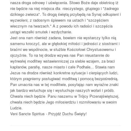
nasza droga odnowy i uświęcenia. Słowo Boże daje obietnicę iż
nie będzie na niej miejsca dla nieczystego, głupiego i "żadnego
dzikiego zwierza". To drogą świętą przybędą na Synaj odkupieni i
wyzwoleni, z radosnym śpiewem na ustach i "szczęściem
wiecznym na twarzach." A z powodu ich radości i szczęścia
ustąpi wszelki smutek i wzdychanie.
Jest ona nam również zadana, bowiem nie wystarczy tylko nią
samemu kroczyć, ale w głębokiej miłości i jedności z siostrami i
braćmi we wspólnocie, w służbie Kościołowi Chrystusowemu i
ojczyźnie. To na tej drodze wzywa nas Pan nieustannie do
wytrwałej modlitwy wstawienniczej za siebie wzajem, za braci
kapłanów, parafię, nasze miasto i całe Podhale... Stawia nam
Jezus na drodze również konkretne sytuacje i cierpiących ludzi,
którym pragniemy posługiwać modlitwą i pomocą bezpośrednią.
Pan umacnia nas w tej modlitwie, posyłając nam wyraźne znaki
jak bardzo wsłuchuje się i wysłuchuje naszych wołań i próśb.
Chwała niech będzie Panu naszemu w Trójcy Przenajświętszej,
chwała niech będzie Jego miłosierdziu i rozmiłowaniu w swoim
Ludzie.
Veni Sancte Spiritus - Przyjdź Duchu Święty!