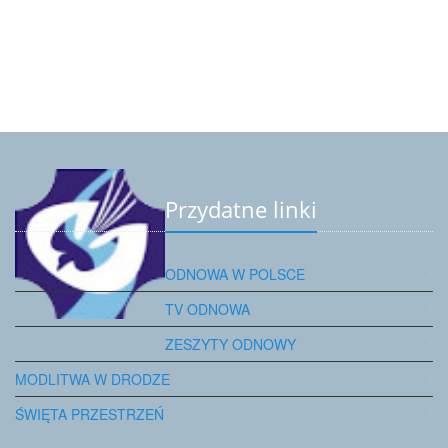
Przydatne linki
ODNOWA W POLSCE
TV ODNOWA
ZESZYTY ODNOWY
MODLITWA W DRODZE
ŚWIĘTA PRZESTRZEŃ