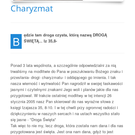
Charyzmat
ędzie tam droga czysta, którą nazwą DROGĄ
B
ŚWIĘTĄ... Iz 35,8-
Ponad 3 lata wspólnota, a szczególnie odpowiedzialni za nią
trwaliśmy na modlitwie do Pana w poszukiwaniu Bożego znaku i
przesłania- drogi- charyzmatu- i oddającego go imienia. I tak
nasza wierność i wytrwałość Pan nagrodził w swojej łaskawości
jasnymi i czytelnymi znakami Jego woli i planów jakie dla nas
przygotował. W trakcie ostatniej modlitwy w tej intencji 26
stycznia 2005 nasz Pan skierował do nas wyraźne słowa z
księgi Izajasza 35, 8-10. I w tej chwili przy ogromnej radości i
dziękczynieniu w naszych sercach i na ustach wszystko stało
się jasne - "Droga Święta"
Tak więc to nie my, lecz droga, która została nam dana i dla nas
przygotowana jest święta. Jest ona nam dana, gdyż to jest