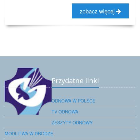
zobacz więcej
Przydatne linki
ODNOWA W POLSCE
TV ODNOWA
ZESZYTY ODNOWY
MODLITWA W DRODZE