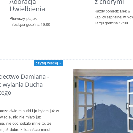
Adoracja
z chorymi
Uwielbienia
Każdy poniedziałek w
kaplicy szpitalnej w N
Pierwszy piątek
Targu godzina 17:00
miesiąca godzina 19:00
czytaj więcej »
dectwo Damiana -
 wylania Ducha
tego
może dwie minutki i ja byłem już w
iecie, nic nie miało już
ia, nie obchodziło mnie to, że
m już dobre kilkanaście minut,