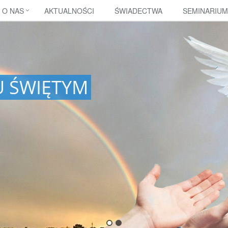
O NAS
AKTUALNOŚCI
ŚWIADECTWA
SEMINARIUM
U ŚWIĘTYM