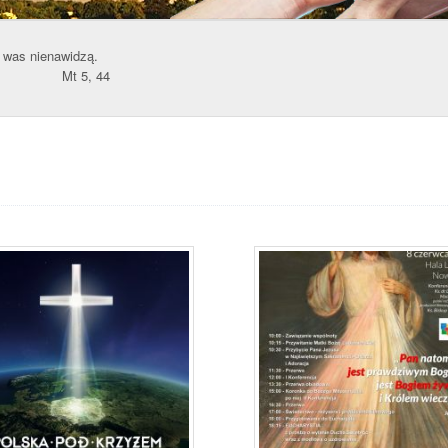
y was nienawidzą.
44