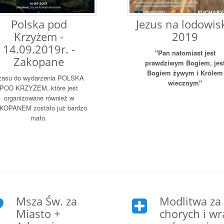
Polska pod
Jezus na lodowis
Krzyżem -
2019
14.09.2019r. -
"Pan natomiast jest
Zakopane
prawdziwym Bogiem, jes
Bogiem żywym i Królem
zasu do wydarzenia POLSKA
wiecznym"
POD KRZYŻEM, które jest
organizowane również w
KOPANEM zostało już bardzo
mało.
Msza Św. za
Modlitwa za
Miasto +
chorych i wr