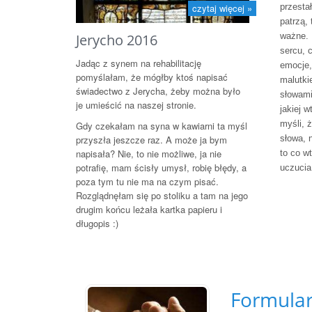
przesta
czytaj więcej »
patrzą, 
ważne. 
Jerycho 2016
sercu, 
Jadąc z synem na rehabilitację
emocje, 
pomyślałam, że mógłby ktoś napisać
malutkie
świadectwo z Jerycha, żeby można było
słowami
je umieścić na naszej stronie.
jakiej w
myśli, ż
Gdy czekałam na syna w kawiarni ta myśl
słowa, 
przyszła jeszcze raz. A może ja bym
napisała? Nie, to nie możliwe, ja nie
to co w
potrafię, mam ścisły umysł, robię błędy, a
uczucia
poza tym tu nie ma na czym pisać.
Rozglądnęłam się po stoliku a tam na jego
drugim końcu leżała kartka papieru i
długopis :)
Formularz