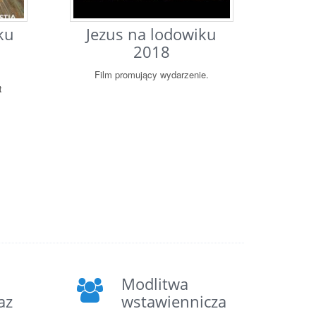
ku
Jezus na lodowiku
2018
Film promujący wydarzenie.
t
Modlitwa
az
wstawiennicza