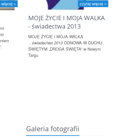
 więcej »
czytaj więcej »
MOJE ŻYCIE I MOJA WALKA
- świadectwa 2013
imi
 to
MOJE ŻYCIE I MOJA WALKA
eniem
-
świadectwa 2013
ODNOWA W DUCHU
”.
ŚWIĘTYM „DROGA ŚWIĘTA” w Nowym
Targu
Galeria fotografii