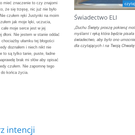
ło mieć znaczenie to czy znajomi
czytaj
to, że się trzęsę, nic już nie było
Nie czułem ręki Justynki na moim
Świadectwo ELI
czułem jak moje lęki, uczucia,
„Duchu Święty proszę pokieruj mo
całe moje serce jest w jej
myślami i ręką która będzie pisała
j dłoni. Nie jestem w stanie oddać
świadectwo, aby było ono umocni
 chociażby ułamku tej błogości
dla czytających i na Twoją Chwałę
tedy doznałem i niech nikt nie
e to są tylko tanie, puste, ładne
naprawdę brak mi słów aby opisać
tedy czułem. Nie zapomnę tego
 do końca życia.
 intencji