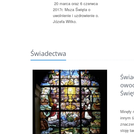
20 marca oraz 6 czerwca
2017r. Msza Święta o
uwolnienie i uzdrowienie o.
Józefa Witko.
Świadectwa
Świa
owoc
Świę
Minęły 
innym św
znaczen
stoję ta