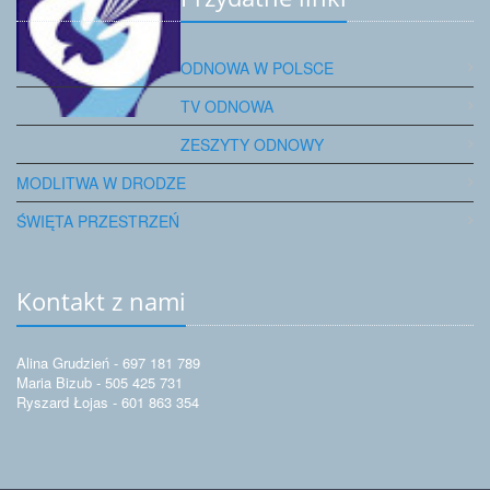
ODNOWA W POLSCE
TV ODNOWA
ZESZYTY ODNOWY
MODLITWA W DRODZE
ŚWIĘTA PRZESTRZEŃ
Kontakt z nami
Alina Grudzień - 697 181 789
Maria Bizub - 505 425 731
Ryszard Łojas - 601 863 354