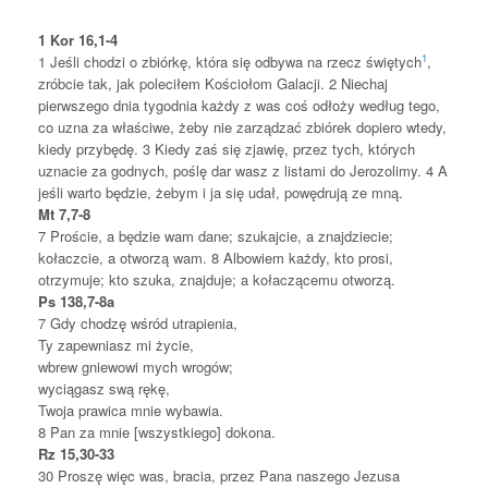
1 Kor 16,1-4
1
1
Jeśli chodzi o zbiórkę, która się odbywa na rzecz świętych
,
zróbcie tak, jak poleciłem Kościołom Galacji.
2
Niechaj
pierwszego dnia tygodnia każdy z was coś odłoży według tego,
co uzna za właściwe, żeby nie zarządzać zbiórek dopiero wtedy,
kiedy przybędę.
3
Kiedy zaś się zjawię, przez tych, których
uznacie za godnych, poślę dar wasz z listami do Jerozolimy.
4
A
jeśli warto będzie, żebym i ja się udał, powędrują ze mną.
Mt 7,7-8
7
Proście, a będzie wam dane; szukajcie, a znajdziecie;
kołaczcie, a otworzą wam.
8
Albowiem każdy, kto prosi,
otrzymuje; kto szuka, znajduje; a kołaczącemu otworzą.
Ps 138,7-8a
7
Gdy chodzę wśród utrapienia,
Ty zapewniasz mi życie,
wbrew gniewowi mych wrogów;
wyciągasz swą rękę,
Twoja prawica mnie wybawia.
8
Pan za mnie [wszystkiego] dokona.
Rz 15,30-33
30
Proszę więc was, bracia, przez Pana naszego Jezusa