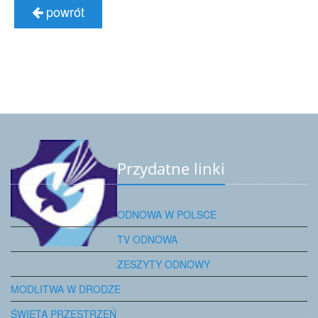
powrót
Przydatne linki
ODNOWA W POLSCE
TV ODNOWA
ZESZYTY ODNOWY
MODLITWA W DRODZE
ŚWIĘTA PRZESTRZEŃ