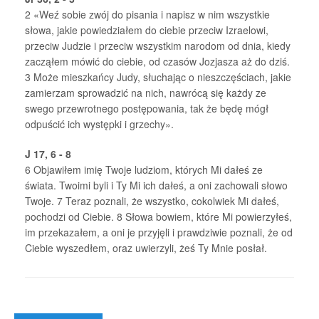
2
«Weź sobie zwój do pisania i napisz w nim wszystkie
słowa, jakie powiedziałem do ciebie przeciw Izraelowi,
przeciw Judzie i przeciw wszystkim narodom od dnia, kiedy
zacząłem mówić do ciebie, od czasów Jozjasza aż do dziś.
3
Może mieszkańcy Judy, słuchając o nieszczęściach, jakie
zamierzam sprowadzić na nich, nawrócą się każdy ze
swego przewrotnego postępowania, tak że będę mógł
odpuścić ich występki i grzechy».
J 17, 6 - 8
6
Objawiłem imię Twoje ludziom, których Mi dałeś ze
świata. Twoimi byli i Ty Mi ich dałeś, a oni zachowali słowo
Twoje.
7
Teraz poznali, że wszystko, cokolwiek Mi dałeś,
pochodzi od Ciebie.
8
Słowa bowiem, które Mi powierzyłeś,
im przekazałem, a oni je przyjęli i prawdziwie poznali, że od
Ciebie wyszedłem, oraz uwierzyli, żeś Ty Mnie posłał.