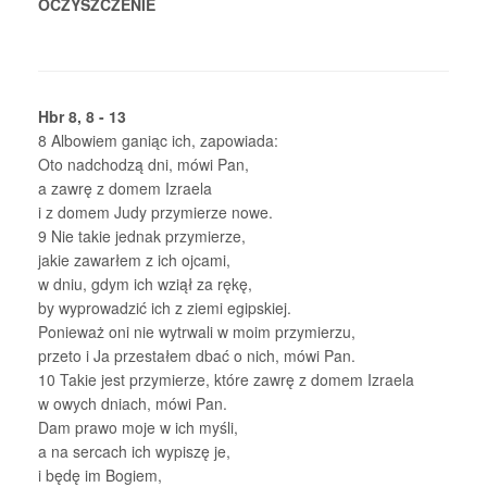
OCZYSZCZENIE
Hbr 8, 8 - 13
8
Albowiem ganiąc ich, zapowiada:
Oto nadchodzą dni, mówi Pan,
a zawrę z domem Izraela
i z domem Judy przymierze nowe.
9
Nie takie jednak przymierze,
jakie zawarłem z ich ojcami,
w dniu, gdym ich wziął za rękę,
by wyprowadzić ich z ziemi egipskiej.
Ponieważ oni nie wytrwali w moim przymierzu,
przeto i Ja przestałem dbać o nich, mówi Pan.
10
Takie jest przymierze, które zawrę z domem Izraela
w owych dniach, mówi Pan.
Dam prawo moje w ich myśli,
a na sercach ich wypiszę je,
i będę im Bogiem,