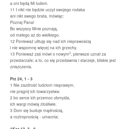
a oni będą Mi ludem.
11
I nikt nie będzie uczył swojego rodaka
ani nikt swego brata, mówiąc:
Poznaj Pana!
Bo wszyscy Mnie poznają,
od małego aż do wielkiego.
12
Ponieważ ulituję się nad ich nieprawością
i nie wspomnę więcej na ich grzechy.
3
13
Ponieważ zaś mówi o nowym
, pierwsze uznał za
przestarzałe; a to, co się przedawnia i starzeje, bliskie jest
zniszczenia.
Prz 24, 1 - 3
1
Nie zazdrość ludziom nieprawym,
nie pragnij ich towarzystwa:
2
bo serce ich przemoc obmyśla,
ich wargi mówią złośliwie.
3
Dom się buduje mądrością,
a roztropnością - umacnia;
1Kor 13, 3 - 6