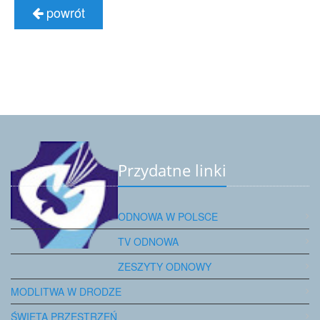
powrót
Przydatne linki
ODNOWA W POLSCE
TV ODNOWA
ZESZYTY ODNOWY
MODLITWA W DRODZE
ŚWIĘTA PRZESTRZEŃ