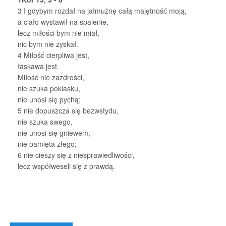
3
I gdybym rozdał na jałmużnę całą majętność moją,
a ciało wystawił na spalenie,
lecz miłości bym nie miał,
nic bym nie zyskał.
4
Miłość cierpliwa jest,
łaskawa jest.
Miłość nie zazdrości,
nie szuka poklasku,
nie unosi się pychą;
5
nie dopuszcza się bezwstydu,
nie szuka swego,
nie unosi się gniewem,
nie pamięta złego;
6
nie cieszy się z niesprawiedliwości,
lecz współweseli się z prawdą.