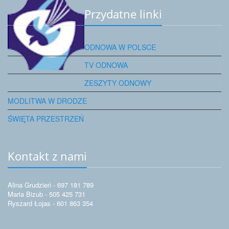
Przydatne linki
ODNOWA W POLSCE
TV ODNOWA
ZESZYTY ODNOWY
MODLITWA W DRODZE
ŚWIĘTA PRZESTRZEŃ
Kontakt z nami
Alina Grudzień - 697 181 789
Maria Bizub - 505 425 731
Ryszard Łojas - 601 863 354