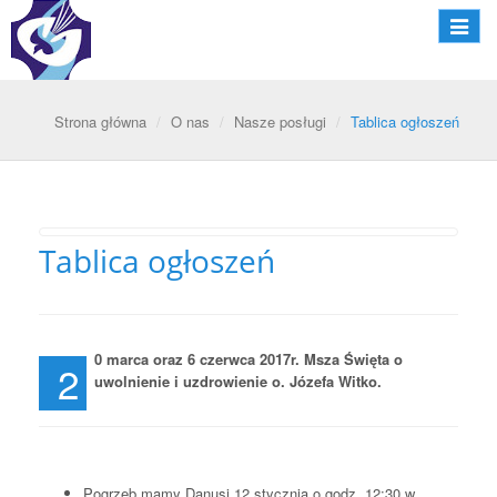
Nawiga
Strona główna
O nas
Nasze posługi
Tablica ogłoszeń
Tablica ogłoszeń
0 marca oraz 6 czerwca 2017r. Msza Święta o
2
uwolnienie i uzdrowienie o. Józefa Witko.
Pogrzeb mamy Danusi 12 stycznia o godz. 12:30 w