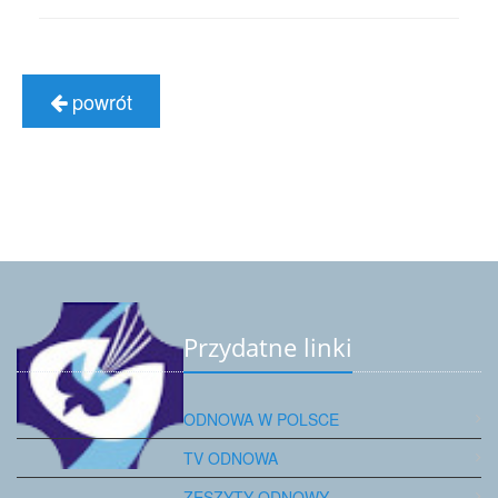
powrót
Przydatne linki
ODNOWA W POLSCE
TV ODNOWA
ZESZYTY ODNOWY