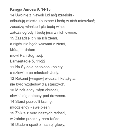
Księga Amosa 9, 14-15
14
Uwolnię z niewoli lud mój izraelski -
odbudują miasta zburzone i będą w nich mieszkać;
zasadzą winnice i pić będą wino;
założą ogrody i będą jeść z nich owoce.
1
5
Zasadzę ich na ich ziemi,
a nigdy nie będą wyrwani z ziemi,
którą im dałem -
mówi Pan Bóg twój.
Lamentacje 5, 11-22
11
Na Syjonie hańbiono kobiety,
a dziewice po miastach Judy.
1
2
Rękami [wrogów] wieszani książęta,
nie było względów dla starszych.
1
3
Młodzieńcy młyn obracali,
chwiali się chłopcy pod drewnem.
1
4
Starsi porzucili bramę,
młodzieńcy - swe pieśni.
1
5
Znikła z serc naszych radość,
w żałobę przeszły nam tańce.
1
6
Diadem spadł z naszej głowy,