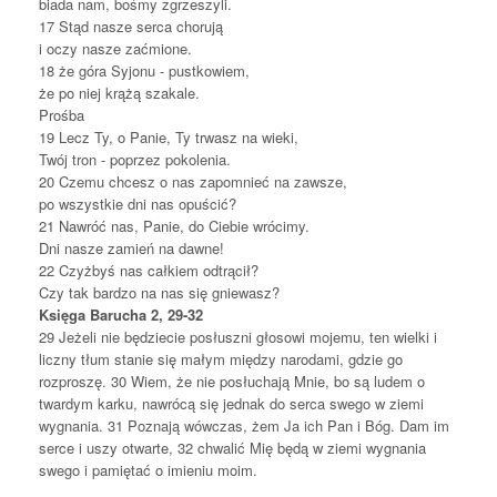
biada nam, bośmy zgrzeszyli.
1
7
Stąd nasze serca chorują
i oczy nasze zaćmione.
1
8
że góra Syjonu - pustkowiem,
że po niej krążą szakale.
Prośba
19
Lecz Ty, o Panie, Ty trwasz na wieki,
Twój tron - poprzez pokolenia.
2
0
Czemu chcesz o nas zapomnieć na zawsze,
po wszystkie dni nas opuścić?
2
1
Nawróć nas, Panie, do Ciebie wrócimy.
Dni nasze zamień na dawne!
2
2
Czyżbyś nas całkiem odtrącił?
Czy tak bardzo na nas się gniewasz?
Księga Barucha 2, 29-32
29
Jeżeli nie będziecie posłuszni głosowi mojemu, ten wielki i
liczny tłum stanie się małym między narodami, gdzie go
rozproszę. 3
0
Wiem, że nie posłuchają Mnie, bo są ludem o
twardym karku, nawrócą się jednak do serca swego w ziemi
wygnania. 3
1
Poznają wówczas, żem Ja ich Pan i Bóg. Dam im
serce i uszy otwarte, 3
2
chwalić Mię będą w ziemi wygnania
swego i pamiętać o imieniu moim.