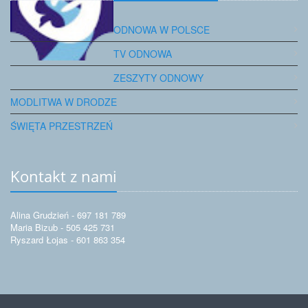
ODNOWA W POLSCE
TV ODNOWA
ZESZYTY ODNOWY
MODLITWA W DRODZE
ŚWIĘTA PRZESTRZEŃ
Kontakt z nami
Alina Grudzień - 697 181 789
Maria Bizub - 505 425 731
Ryszard Łojas - 601 863 354