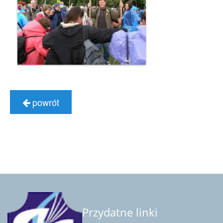
powrót
Przydatne linki