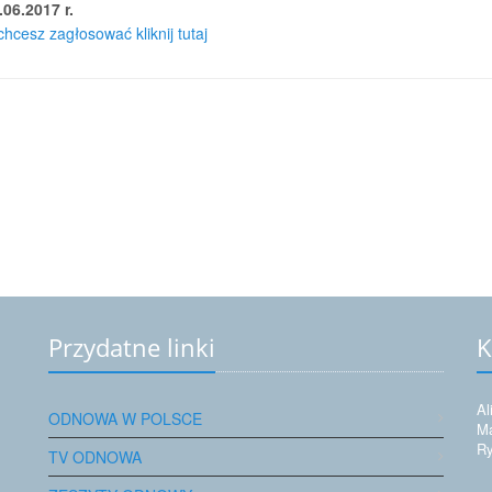
.06.2017 r.
chcesz zagłosować kliknij tutaj
Przydatne linki
K
Al
ODNOWA W POLSCE
Ma
Ry
TV ODNOWA