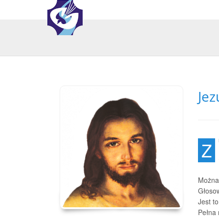
Jez
Z
Można 
Głosow
Jest to
Pełna 