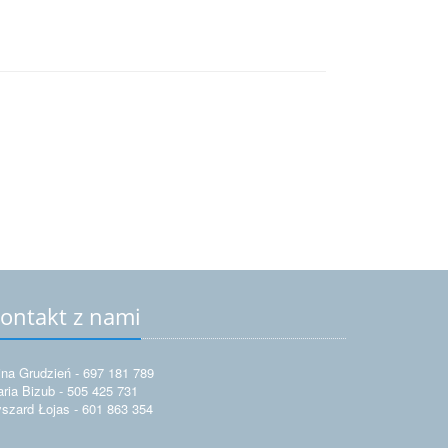
ontakt z nami
ina Grudzień - 697 181 789
ria Bizub - 505 425 731
szard Łojas - 601 863 354